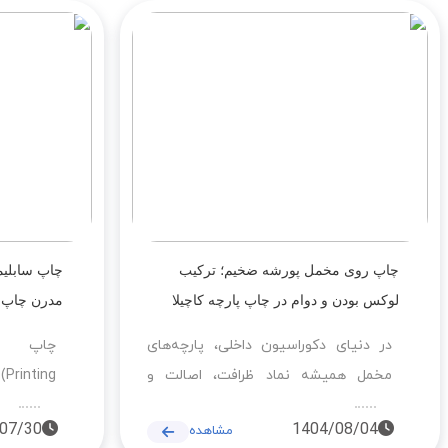
صنعتی و جوهرهای سابلیمیشن با کیفیت
طرح‌های 
بالا، چاپی یکنواخت و با دوام ارائه می‌شود
دوام طولا
که برای محصولات دکوراسیون، رومبلی،
است. این
کوسن و پروژه‌های تبلیغاتی کاملاً مناسب
مبلمان، پ
است.
هستند.
چاپ روی مخمل پورشه ضخیم؛ ترکیب
چاپ سابلیم
لوکس بودن و دوام در چاپ پارچه کاچیلا
مدرن چاپ پ
در دنیای دکوراسیون داخلی، پارچه‌های
مخمل همیشه نماد ظرافت، اصالت و
ng
شکوه بوده‌اند. اما میان تمام انواع مخمل،
چاپ روی 
07/30
1404/08/04
مشاهده
مخمل پورشه ضخیم جایگاه ویژه‌ای دارد.
صنعت دکو