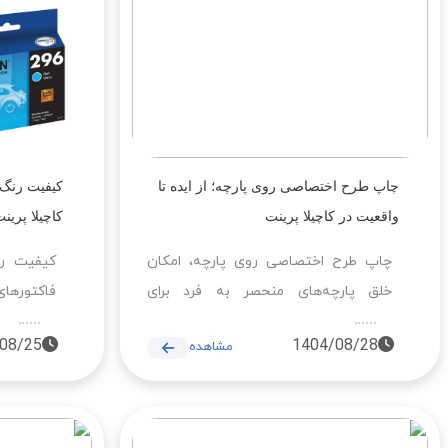
چاپ طرح اختصاصی روی پارچه؛ از ایده تا
کیفیت رنگ 
واقعیت در کاچیلا پرینت
کاچیلا پرین
چاپ طرح اختصاصی روی پارچه، امکان
کیفیت رن
خلق پارچه‌های منحصر به فرد برای
فاکتورها
دکوراسیون، مبلمان، پرده و روبالشتی را
چاپخانه 
08/25
1404/08/28
مشاهده
فراهم می‌کند. چاپخانه کاچیلا پرینت با
جوهرهای 
استفاده از فناوری سابلیمیشن و تجهیزات
کنترل دقی
پیشرفته، فرآیندی دقیق از ثبت طرح تا
رنگ زنده،
تحویل محصول نهایی را ارائه می‌دهد.
ارائه می