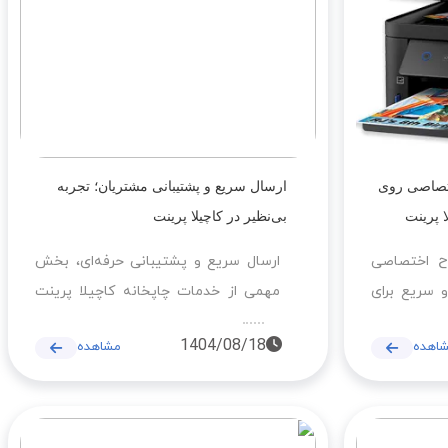
تصاصی روی
ارسال سریع و پشتیبانی مشتریان؛ تجربه
ا پرینت
بی‌نظیر در کاچیلا پرینت
ح اختصاصی
ارسال سریع و پشتیبانی حرفه‌ای، بخش
و سریع برای
مهمی از خدمات چاپخانه کاچیلا پرینت
خانه کاچیلا
است. مشتریان با استفاده از سیستم
1404/08/18
اهده
مشاهده
ستم سفارش
سفارش آنلاین، پیش‌نمایش طرح و
ل و تجهیزات
پیگیری لحظه‌ای، تجربه‌ای راحت، سریع و
 دوام انواع
مطمئن از چاپ انواع پارچه‌ها از جمله
اتن، کتان و
مخمل، کتان، هازان، ساتن و شانل دارند.