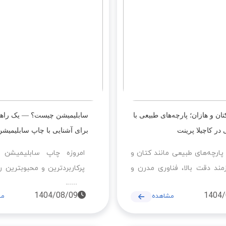
پ کاچیلا در جنوب غرب کشور
هازان را ارائه می‌دهد. این 
ی ایران و عراق به یک استاندارد
دکوراسیون، مبلمان، پرده،
اد تبدیل شود.
کوسن و محصولات تبلیغ
ارسال به سراسر ایران و عرا
می‌شود.
ن و هازان؛ پارچه‌های طبیعی با
سابلیمیشن چیست؟ — یک راهن
در کاچیلا پرینت
برای آشنایی با چاپ سابلیمیشن
ارچه‌های طبیعی مانند کتان و
امروزه چاپ سابلیمیشن 
زمند دقت بالا، فناوری مدرن و
پرکاربردترین و محبوبترین
ق رنگ است. در چاپخانه کاچیلا
روی انواع سطوح بهویژه پا
1404/08/09
1404/
مشاهده
مش
ا استفاده از دستگاه‌های
سرامیک و کالاهای تبلیغات
ن و کلندر صنعتی، امکان چاپ
است. اما سابلیمیشن دقی